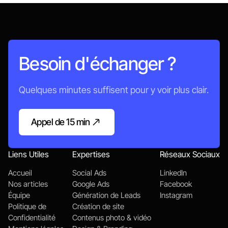
Besoin d'échanger ?
Quelques minutes suffisent pour y voir plus clair.
Appel de 15 min
Appelons-nous
Liens Utiles
Expertises
Réseaux Sociaux
Accueil
Social Ads
LinkedIn
Nos articles
Google Ads
Facebook
Équipe
Génération de Leads
Instagram
Politique de
Création de site
Confidentialité
Contenus photo & vidéo