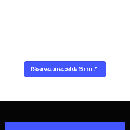
le point
ensemble ?
Vous avez un projet en tête, ou juste envie de mieux
faire les choses ? Prenons quelques minutes pour
en parler ensemble.
Réservez un appel de 15 min
Appelons-nous