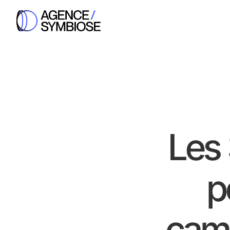
Les 
p
cam