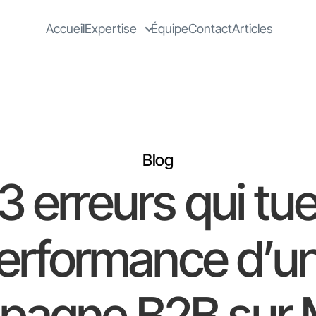
Accueil
Expertise
Équipe
Contact
Articles
Blog
3 erreurs qui tue
erformance d’u
pagne B2B sur 