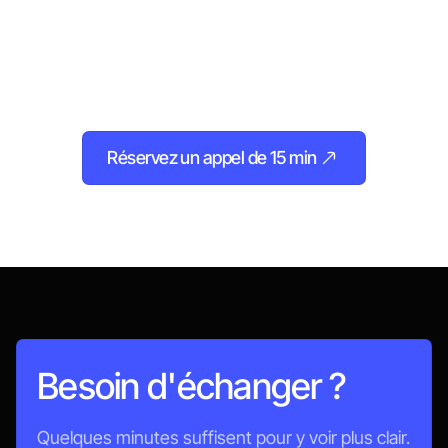
ensemble ?
Vous avez un projet en tête, ou juste envie de mieux
faire les choses ? Prenons quelques minutes pour
en parler ensemble.
Réservez un appel de 15 min
Appelons-nous
Besoin d'échanger ?
Quelques minutes suffisent pour y voir plus clair.